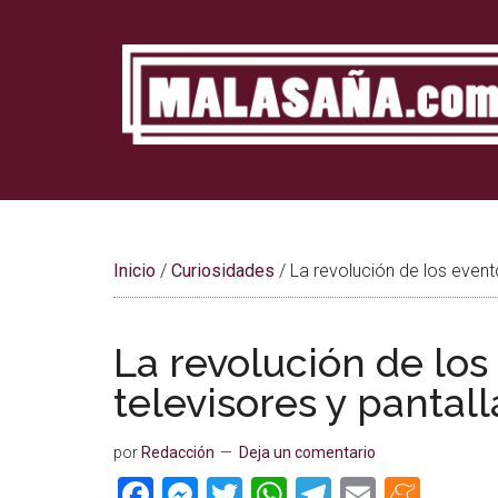
Saltar
Saltar
Saltar
al
a
al
contenido
la
pie
barra
de
lateral
página
principal
Inicio
/
Curiosidades
/
La revolución de los evento
La revolución de los
televisores y pantal
por
Redacción
Deja un comentario
Facebook
Messenger
Twitter
WhatsApp
Telegram
Email
Men