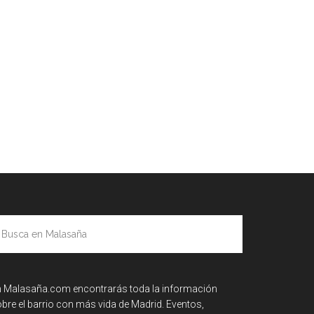
usca
n
alasaña
 Malasaña.com encontrarás toda la información
bre el barrio con más vida de Madrid. Eventos,