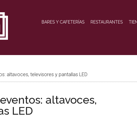
BARES Y CAFETERÍAS
RESTAURANTES
TIE
s: altavoces, televisores y pantallas LED
 eventos: altavoces,
las LED
eame