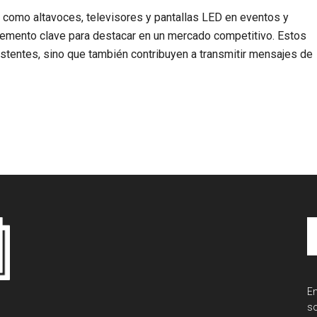
es como altavoces, televisores y pantallas LED en eventos y
elemento clave para destacar en un mercado competitivo. Estos
istentes, sino que también contribuyen a transmitir mensajes de
B
e
M
En
so