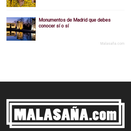
Monumentos de Madrid que debes
conocer sí o sí
Malasaña.com
Footer