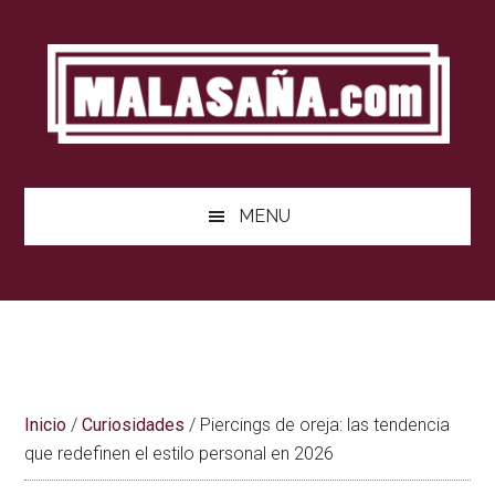
Saltar
Saltar
Saltar
al
a
al
contenido
la
pie
barra
de
lateral
página
principal
MENU
Inicio
/
Curiosidades
/
Piercings de oreja: las tendencia
que redefinen el estilo personal en 2026