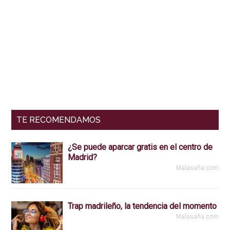
Interacciones
Barra
del
lateral
lector
primaria
TE RECOMENDAMOS
¿Se puede aparcar gratis en el centro de
Madrid?
Malasaña.com
Trap madrileño, la tendencia del momento
Malasaña.com