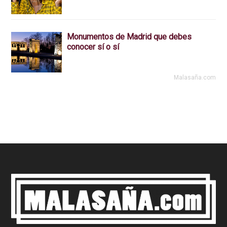
Monumentos de Madrid que debes
conocer sí o sí
Malasaña.com
Footer