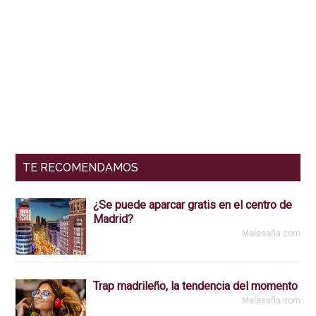
Interacciones
Barra
del
lateral
lector
primaria
TE RECOMENDAMOS
¿Se puede aparcar gratis en el centro de
Madrid?
Malasaña.com
Trap madrileño, la tendencia del momento
Malasaña.com