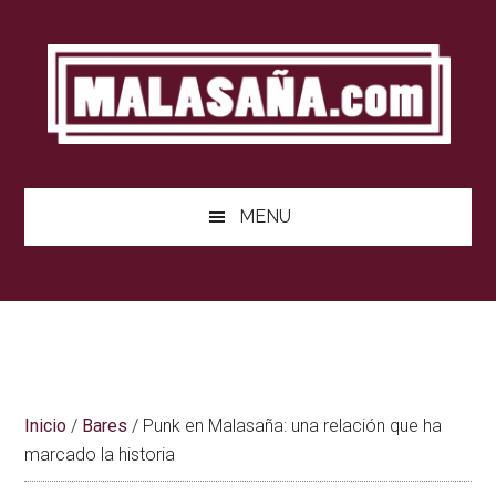
Saltar
Saltar
Saltar
al
a
al
contenido
la
pie
barra
de
lateral
página
principal
MENU
Inicio
/
Bares
/
Punk en Malasaña: una relación que ha
marcado la historia