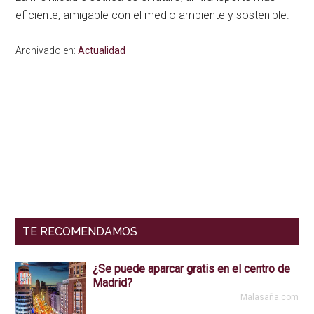
eficiente, amigable con el medio ambiente y sostenible.
Archivado en:
Actualidad
Interacciones
Barra
del
lateral
lector
primaria
TE RECOMENDAMOS
¿Se puede aparcar gratis en el centro de
Madrid?
Malasaña.com