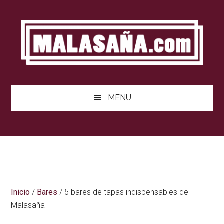
Saltar
Saltar
Saltar
al
a
al
contenido
la
pie
barra
de
lateral
página
principal
MENU
Inicio
/
Bares
/
5 bares de tapas indispensables de
Malasaña