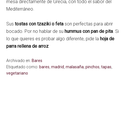
mesa directamente de Grecia, con todo el sabor del
Mediterráneo.
Sus
tostas con tzaziki o feta
son perfectas para abrir
bocado. Por no hablar de su
hummus con pan de pita
. Si
lo que quieres es probar algo diferente, pide la
hoja de
parra rellena de arroz
.
Archivado en:
Bares
Etiquetado como:
bares
,
madrid
,
malasaña
,
pinchos
,
tapas
,
vegetariano
Interacciones
Barra
del
lateral
lector
primaria