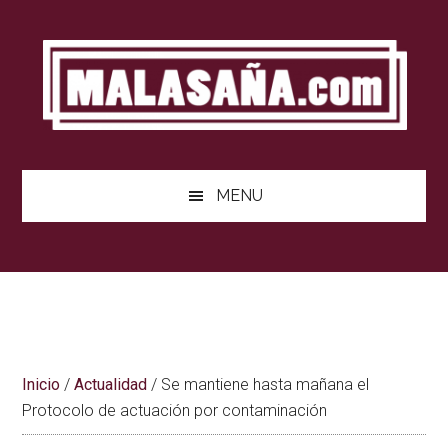
Saltar
Saltar
Saltar
al
a
al
contenido
la
pie
barra
de
lateral
página
principal
MENU
Inicio
/
Actualidad
/
Se mantiene hasta mañana el
Protocolo de actuación por contaminación