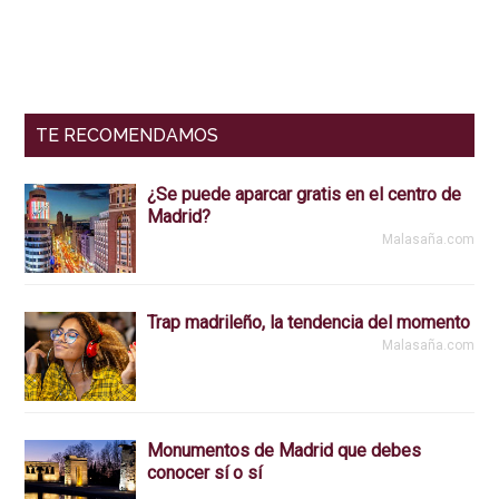
del
lateral
lector
primaria
TE RECOMENDAMOS
¿Se puede aparcar gratis en el centro de
Madrid?
Malasaña.com
Trap madrileño, la tendencia del momento
Malasaña.com
Monumentos de Madrid que debes
conocer sí o sí