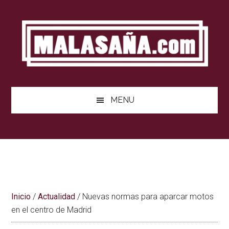
Saltar
Saltar
Saltar
al
a
al
contenido
la
pie
barra
de
lateral
página
principal
MENU
Inicio
/
Actualidad
/
Nuevas normas para aparcar motos
en el centro de Madrid