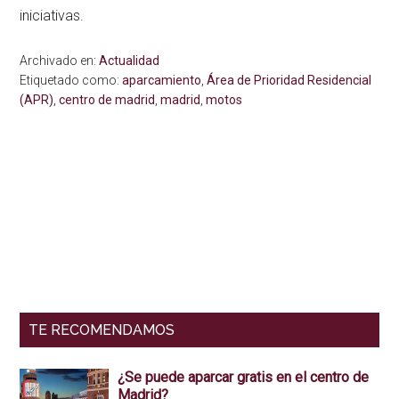
iniciativas.
Archivado en:
Actualidad
Etiquetado como:
aparcamiento
,
Área de Prioridad Residencial
(APR)
,
centro de madrid
,
madrid
,
motos
Interacciones
Barra
del
lateral
lector
primaria
TE RECOMENDAMOS
¿Se puede aparcar gratis en el centro de
Madrid?